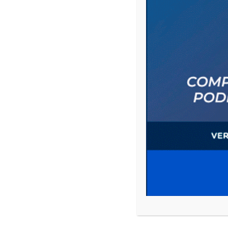
Compartir
Compartir
Previous p
BE THE FIRST TO COMMENT
ON "EL TEMPORAL GENERÓ
Leave a comment
Your email address will not be published.
Comment