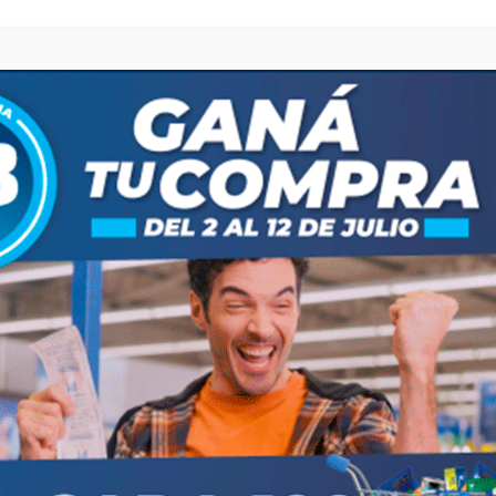
les y postes de luz, y que también se produjeron
os inconvenientes fueron causados por las fuertes
es de energía eléctrica y esta mañana aún estaban
s, y zonas de quintas. En la zona, el temporal también
ndro N. Além), donde produjo varios destrozos y
ciudad de Mercedes, donde las ráfagas alcanzaron los
suarios se quedaron sin energía eléctrica y ese corte
ó el portal Mercedes Ya.
res y en el Aeropuerto Internacional de Ezeiza se
ondiciones climáticas un avión de la panameña Copa
lerta “amarilla” por viento para el sur de la
 Patagones, Villarino, Puan, Tornquist, Bahía Blanca,
 distritos. (DIB)