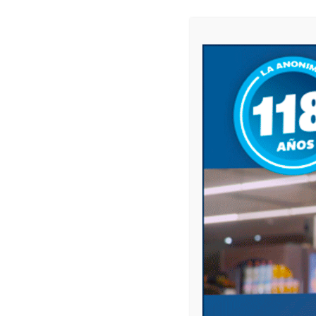
local La Verdad señaló que se derribaron árbo
cortes de cables y anegamientos en calles.
Las lluvias no fueron abundantes en Junín. L
ráfagas de viento. Anoche se produjeron cort
sin servicio los barrios Fátima y Villa Tallere
pasó por la ciudad de Vedia (cabecera de Lea
cortes en el servicio de luz.
El viento además se hizo sentir fuerte en la 
100 kilómetros por hora. Allí, más de 10 mil u
afectó también al suministro de agua, inform
El temporal también afectó al Gran Buenos Ai
registraron destrozos de vidrios y por las c
Airlines tuvo que desviarse a Montevideo.
Para la jornada de hoy, el SMN mantiene una a
provincia de Buenos Aires. La misma abarca a
Coronel Rosales y Monte Hermoso, entre otros