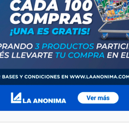
ost
Next post
ES POR HIJO Y EMBARAZO ESTE JUEVES Y VIERNES"