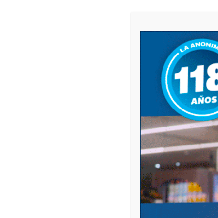
Becas Progresar
La ANSES junto con el Ministerio de Educació
garantizan el derecho de las y los jóvenes a
los documentos terminados en 0 y 1.
Programa Alimentario Pami
En el marco del Programa Alimentario PAMI
extraordinario equivalente al monto del bols
documentos terminan en 0. El concepto será i
zona geográfica.
Programa Hogar
La ANSES y la Secretaría de Energía impulsa
se otorga un subsidio para la compra de garr
gas natural. Mañana cobran este beneficio la
Compartir
Compartir