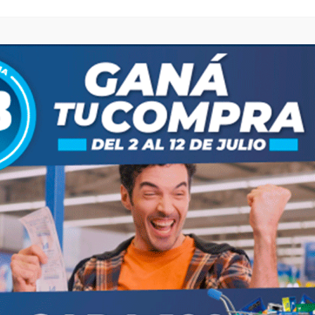
n llevan adelante las becas Progresar, que
rgentinos para terminar sus estudios. Mañana cobran
, la ANSES abona mañana el pago único
ón de alimentos a jubilados y pensionados cuyos
ncorporado al recibo de haberes y varía según la
n en conjunto el Programa Hogar, mediante el cual
afas en viviendas que no están conectadas a la red de
s personas cuyos documentos finalizan en 0.
Compartir
Save