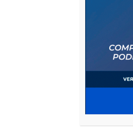
Previous p
BE THE FIRST TO COMMENT
ON "ANSES NO PAGARÁ IFE, BECAS PROGRESAR NI ASIGNACION
Leave a comment
Your email address will not be published.
Comment