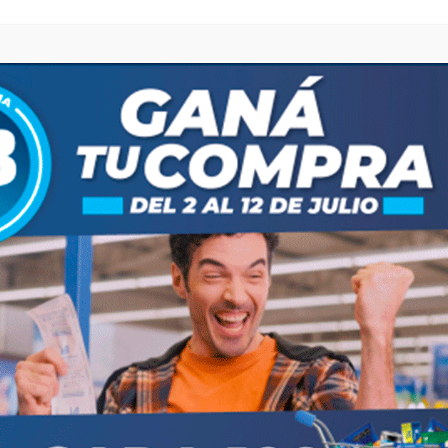
 González, María Alicia, Haran, Daiana Rocío, Haran,
, Mauricio José, Iraldi, Miguel, Labourdette,
berotti, Walter Roberto, Lobos, María Cecilia,
 Miguel Angel, Manfredi, Marcelo Fabián, Marigo,
arsula, Carmen Mirian, Martín, Élida Aurora,
 Alejandra Inés, Molina, Ester Andrea, Nieto,
l, Ortíz, Jorge Gabriel, Ottaviani, Maria Veronica,
her, Palomino, Leandro Roberto, Pere, Claudia
 Selva Amanda, Perlo, Marcela Haydee, Piñeda, Juan
n, Ratovsky, Sandra Etelvina, Redondo, Eduardo David,
Ester, Rodríguez, Sandra Patricia, Roldan, Ofelia
ía Rosa, Serra, Carlos Víctor, Suarez, Patricia
Beatríz, Tito, Juana Edith, Valbuzzi, Luciana
anuel Alberto,
Vizcarra, Norberto Remigio,
Compartir
Save
ost
Next post