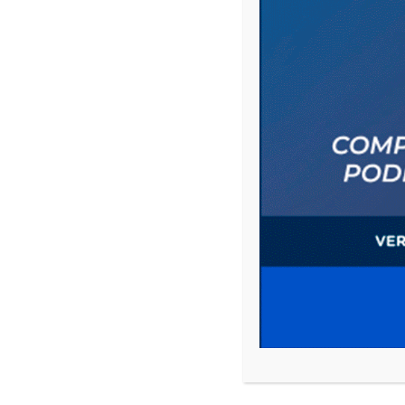
BE THE FIRST TO COMMENT
ON "ESTE VIERNES EN CLU
Leave a comment
Your email address will not be published.
Comment
Name
*