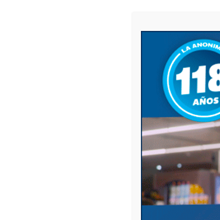
Julio, Gil, Maricel Juana, González, Emilia,
Tania Soledad, Haran, Yésica Ayelén, Heinrich
Beatríz Elvira, Landaburu, Fabiana Nancy, Li
López, Lorena Pilar, Loreti, Sergio, Lucero,
Fernándo Ramón, Marquez, Norma Beatríz, M
Méndez, Fabiana, Méndez, Leonor, Menendez,
Gustavo Rodolfo Alberto, Novillo, Ricardo Raú
Palacios, Santiago José, Palacios, Silvia Est
Daniela, Pereyra, Andrea Fabiana, Pereyra,
Carlos, Pinto, Graciela Luisa, Po, Ariel Ivá
Rodríguez, Jorge Rolando, Rodríguez, Norma 
Elida, Sánchez, Marcela Rosana, Sánchez, Mar
Mabel, Suarez, Patricia Mabel, Tiano, Nancy 
Mariana, Vélez, Ariel Roberto, Villanueva, M
Zancocchia, Norma Araceli.
Compartir
Compartir
Previous p